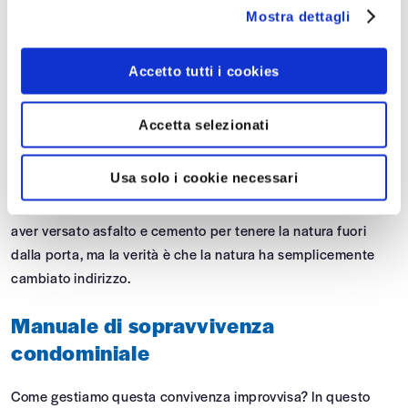
Mostra dettagli
dalle ultime ricerche scientifiche: gli animali selvatici si
stanno inurbando a un ritmo impressionante.
Accetto tutti i cookies
Basti pensare che in una città come Firenze sono state
censite ben 72 specie diverse a zonzo per le strade, tra cui
Accetta selezionati
istrici, tassi e persino lupi. Spinti dai cambiamenti climatici e
dalla costante riduzione dei loro habitat naturali, questi
Usa solo i cookie necessari
animali hanno scoperto che le nostre città offrono
temperature più miti e cibo in abbondanza. Credevamo di
aver versato asfalto e cemento per tenere la natura fuori
dalla porta, ma la verità è che la natura ha semplicemente
cambiato indirizzo.
Manuale di sopravvivenza
condominiale
Come gestiamo questa convivenza improvvisa? In questo