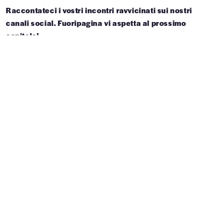
Raccontateci i vostri incontri ravvicinati sui nostri
canali social. Fuoripagina vi aspetta al prossimo
capitolo!
Ti potrebbe interessare anche...
LA CITTÀ DELL'ENERGIA
L'uomo di fronte all'abisso:
piccoli gesti per grandi ere
INCLUSIONE E SOLIDARIETÀ
Pensieri Inclusivi:
l'accessibilità è (anche) una
questione culturale