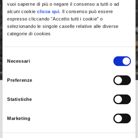
vuoi saperne di più o negare il consenso a tutti o ad
alcuni cookie
clicca qui
. Il consenso può essere
espresso cliccando "Accetto tutti i cookie” o
selezionando le singole caselle relative alle diverse
categorie di cookies
rogetti Supportati
4 minuti di lettura
LA CITTÀ DELL'ENERGIA
Inquilini con la coda: il
Selezione
Necessari
del
selvaggio in città
agazine
consenso
Preferenze
anifesto
Se in questi giorni vi è capitato di scorrere le notizie, vi sarete
Statistiche
accorti che le strade di tutto il mondo sembrano il set di un
documentario piuttosto bizzarro. Cinghiali che puntano i
niziative Speciali
Marketing
gelati dei passanti, cacatua che si insegnano a vicenda come
forzare i cassonetti e macachi che si godono sacchetti di
patatine fritte. Non è fantasia, ma la realtà fotografata anche