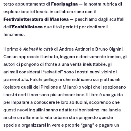
terzo appuntamento di
Fuoripagina
— la nostra rubrica di
esplorazione letteraria in collaborazione con il
Festivaletteratura di Mantova
— peschiamo dagli scaffali
dell’
Ecobiblioteca
due titoli perfetti per decifrare il
fenomeno.
Il primo è
Animali in città
di Andrea Antinori e Bruno Cignini.
Con un approccio illustrato, leggero e decisamente ironico, gli
autori ci pongono di fronte a una verità ineluttabile: gli
animali considerati “selvatici” sono i nostri nuovi vicini di
pianerottolo. Falchi pellegrini che nidificano sui grattacieli
(celebre quelli del Pirellone a Milano) o volpi che ispezionano
i nostri cortili non sono più un’eccezione. Il libro è una guida
per imparare a conoscere le loro abitudini, scoprendo che
questi nuovi inquilini sanno adattarsi benissimo, ma lancia
anche un allarme: la vita urbana sta spingendo queste
specie a organizzarsi in vere e proprie “gang” e pagare un