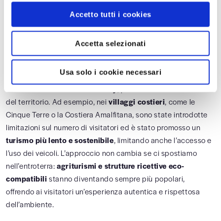
riserve marine e oasi sono solo alcuni degli esempi di
questa
Accetto tutti i cookies
politica sostenibile
. Basti citare il Parco Nazionale del
Cilento, il Vallo di Diano o i Monti Alburni nel sud Italia,
Accetta selezionati
riconosciuti come Patrimonio Mondiale dell’UNESCO per la
loro ricca biodiversità terrestre e marina. Inoltre, sono sempre
Usa solo i cookie necessari
più diffuse tra le
comunità locali italiane
le misure per
adottare stili di vita
eco-friendly
, preservando così le risorse
del territorio. Ad esempio, nei
villaggi costieri
, come le
Cinque Terre o la Costiera Amalfitana, sono state introdotte
limitazioni sul numero di visitatori ed è stato promosso un
turismo più lento e sostenibile
, limitando anche l’accesso e
l’uso dei veicoli. L’approccio non cambia se ci spostiamo
nell’entroterra:
agriturismi e strutture ricettive
eco-
compatibili
stanno diventando sempre più popolari,
offrendo ai visitatori un’esperienza autentica e rispettosa
dell’ambiente.