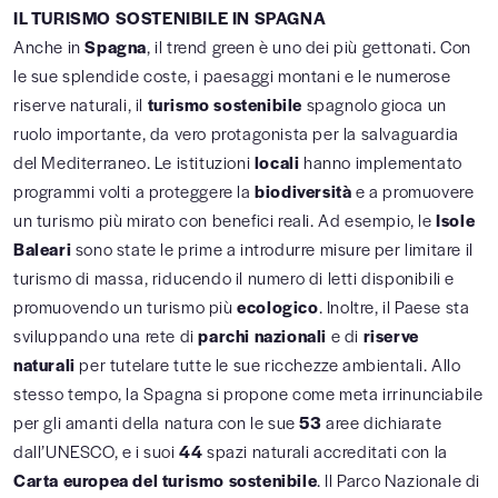
IL TURISMO SOSTENIBILE IN SPAGNA
Anche in
Spagna
, il trend green è uno dei più gettonati. Con
le sue splendide coste, i paesaggi montani e le numerose
riserve naturali, il
turismo sostenibile
spagnolo gioca un
ruolo importante, da vero protagonista per la salvaguardia
del Mediterraneo. Le istituzioni
locali
hanno implementato
programmi volti a proteggere la
biodiversità
e a promuovere
un turismo più mirato con benefici reali. Ad esempio, le
Isole
Baleari
sono state le prime a introdurre misure per limitare il
turismo di massa, riducendo il numero di letti disponibili e
promuovendo un turismo più
ecologico
. Inoltre, il Paese sta
sviluppando una rete di
parchi nazionali
e di
riserve
naturali
per tutelare tutte le sue ricchezze ambientali. Allo
stesso tempo, la Spagna si propone come meta irrinunciabile
per gli amanti della natura con le sue
53
aree dichiarate
dall’UNESCO, e i suoi
44
spazi naturali accreditati con la
Carta europea del turismo sostenibile
. Il Parco Nazionale di