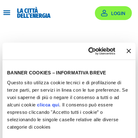
Salta
al
LOGIN
contenuto
Login
Effettua il login oppure crea un account
BANNER COOKIES – INFORMATIVA BREVE
Questo sito utilizza cookie tecnici e di profilazione di
terze parti, per servizi in linea con le tue preferenze. Se
vuoi saperne di più o negare il consenso a tutti o ad
alcuni cookie
clicca qui
. Il consenso può essere
Email
espresso cliccando "Accetto tutti i cookie” o
selezionando le singole caselle relative alle diverse
categorie di cookies
rogetti Supportati
Password