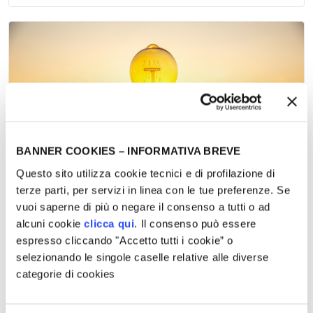
BANNER COOKIES – INFORMATIVA BREVE
Questo sito utilizza cookie tecnici e di profilazione di
terze parti, per servizi in linea con le tue preferenze. Se
vuoi saperne di più o negare il consenso a tutti o ad
alcuni cookie
clicca qui
. Il consenso può essere
LA CITTÀ DELL'ENERGIA
26 Mag 2023
espresso cliccando "Accetto tutti i cookie” o
selezionando le singole caselle relative alle diverse
DAL FUOCO ALLA LUCE ARTIFICIALE
categorie di cookies
rogetti Supportati