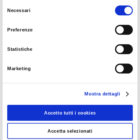
Selezione
Necessari
del
agazine
consenso
Preferenze
anifesto
Statistiche
niziative Speciali
Marketing
Mostra dettagli
LA CITTÀ DELL'ENERGIA
16 Mag 2023
LA GIORNATA INTERNAZIONALE
Accetto tutti i cookies
DELLA LUCE
Accetta selezionati