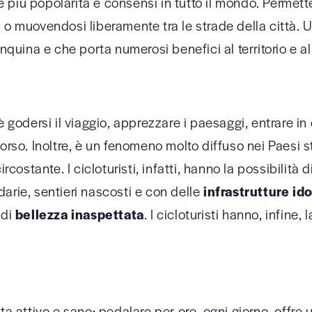
iù popolarità e consensi in tutto il mondo. Permette i
o muovendosi liberamente tra le strade della città. Un’
nquina e che porta numerosi benefici al territorio e al
è godersi il viaggio, apprezzare i paesaggi, entrare in
orso. Inoltre, è un fenomeno molto diffuso nei Paesi s
ircostante. I cicloturisti, infatti, hanno la possibilit
arie, sentieri nascosti e con delle
infrastrutture id
 di
bellezza inaspettata
. I cicloturisti hanno, infine,
ta attivo e sano: pedalare per ore, ogni giorno, offre