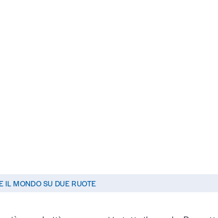
ifesto
ziative Speciali
E IL MONDO SU DUE RUOTE