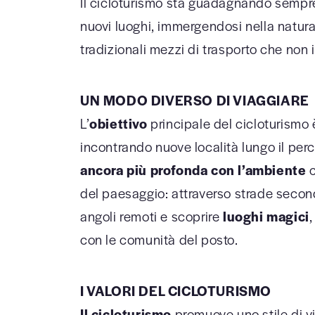
Il cicloturismo sta guadagnando sempre p
nuovi luoghi, immergendosi nella natura 
tradizionali mezzi di trasporto che non i
UN MODO DIVERSO DI VIAGGIARE
L’
obiettivo
principale del cicloturismo 
incontrando nuove località lungo il perc
ancora più profonda con l’ambiente
c
del paesaggio: attraverso strade second
angoli remoti e scoprire
luoghi magici
,
con le comunità del posto.
I VALORI DEL CICLOTURISMO
Il cicloturismo
promuove uno stile di vi