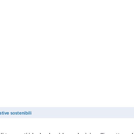
ifesto
ziative Speciali
ative sostenibili