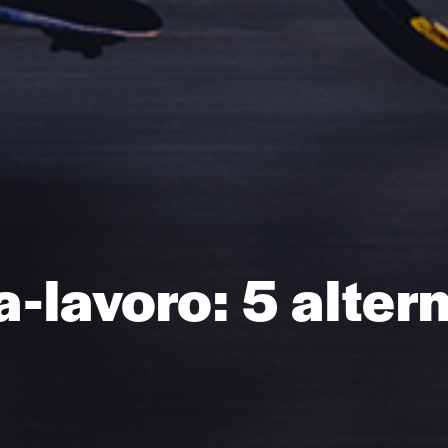
a-lavoro: 5 alter
getti Supportati
gazine