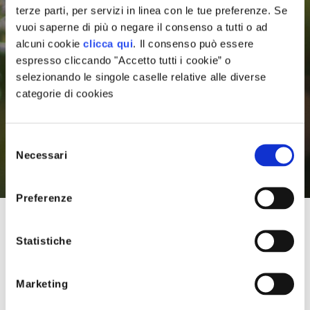
terze parti, per servizi in linea con le tue preferenze. Se
vuoi saperne di più o negare il consenso a tutti o ad
alcuni cookie
clicca qui
. Il consenso può essere
espresso cliccando "Accetto tutti i cookie” o
selezionando le singole caselle relative alle diverse
categorie di cookies
rogetti Supportati
Selezione
Necessari
del
Progetto WAMI
agazine
consenso
Preferenze
anifesto
La Città dell’Energia odia gli sprechi
Statistiche
d’acqua.
niziative Speciali
Marketing