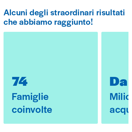
Alcuni degli straordinari risultati
che abbiamo raggiunto!
74
Da 
Famiglie
Milion
coinvolte
acqu