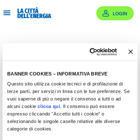
Salta
al
LOGIN
contenuto
Login
Effettua il login oppure crea un account
BANNER COOKIES – INFORMATIVA BREVE
Questo sito utilizza cookie tecnici e di profilazione di
terze parti, per servizi in linea con le tue preferenze. Se
vuoi saperne di più o negare il consenso a tutti o ad
alcuni cookie
clicca qui
. Il consenso può essere
Email
espresso cliccando "Accetto tutti i cookie” o
selezionando le singole caselle relative alle diverse
categorie di cookies
rogetti Supportati
Password