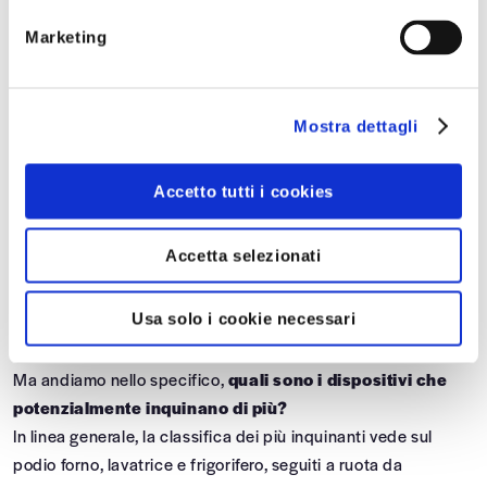
“contro”? Quanto ci costano (e non solo in termini monetari)
niziative Speciali
Marketing
queste comodità?
Quando pensiamo all’inquinamento, le prime immagini che ci
vengono in mente sono enormi nubi grigie che sovrastano le
Mostra dettagli
città, cumuli di cianfrusaglia e plastica che vanno alla deriva
nei nostri oceani o colline di spazzatura dall’odore
Accetto tutti i cookies
insopportabile. In realtà
l’inquinamento spesso è
invisibile
, non riusciamo a notarlo e nasce proprio all’interno
Accetta selezionati
delle nostre mure di casa. Lo si vede nella qualità dell’acqua
e dell’aria, nella sovrapproduzione di materiali inquinanti o
Usa solo i cookie necessari
inutili sprechi.
Ma andiamo nello specifico,
quali sono i dispositivi che
potenzialmente inquinano di più?
In linea generale, la classifica dei più inquinanti vede sul
podio forno, lavatrice e frigorifero, seguiti a ruota da