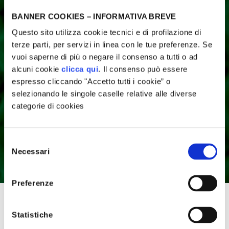
BANNER COOKIES – INFORMATIVA BREVE
Questo sito utilizza cookie tecnici e di profilazione di
terze parti, per servizi in linea con le tue preferenze. Se
vuoi saperne di più o negare il consenso a tutti o ad
alcuni cookie
clicca qui
. Il consenso può essere
espresso cliccando "Accetto tutti i cookie” o
selezionando le singole caselle relative alle diverse
3 minuti di lettura
LA CITTÀ DELL'ENERGIA
categorie di cookies
rogetti Supportati
Dallo smartphone al
frigorifero: come usare i nostri
Selezione
Necessari
del
dispositivi in modo green?
agazine
consenso
Preferenze
anifesto
Ma a quale prezzo? Esistono sempre due facce della
Statistiche
medaglia, i pro e i contro; i pro li conosciamo bene, ma i