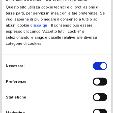
dell’impegno personale per la sostenibilità e la salvaguardia
della biodiversità.
Questo sito utilizza cookie tecnici e di profilazione di
terze parti, per servizi in linea con le tue preferenze. Se
Oggetto dell’iniziativa commerciale
vuoi saperne di più o negare il consenso a tutti o ad
alcuni cookie
clicca qui
. Il consenso può essere
espresso cliccando "Accetto tutti i cookie” o
Ogni Destinatario (cliente AGN Energia) che, nel periodo di
selezionando le singole caselle relative alle diverse
validità dell’iniziativa (fino al 31.12.2025), entrerà in fornitura
categorie di cookies
in qualità di cliente domestico per luce, gas e gpl e/o passerà
rogetti Supportati
alla fatturazione elettronica MY AGN, adotterà un numero
pari a circa 50 (cinquanta) api per ogni punto di fornitura
Selezione
attivato, facenti parte delle circa 400.000
Necessari
del
agazine
(quattrocentomila) api già opzionate a nome di AGN Energia
consenso
nel progetto in essere con i beneficiari, fino ad esaurimento
Preferenze
del quantitativo opzionato nei 4 alveari. Alla presente
anifesto
iniziativa non trova applicazione quanto previsto dal DPR
Statistiche
430/01 e s. m e i. per assenza dei presupposti essenziali.
Modalità, natura e valore
Marketing