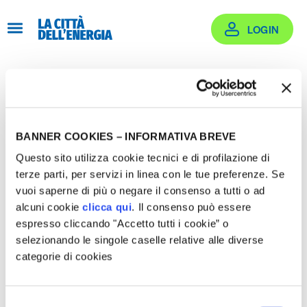
Salta
al
LOGIN
contenuto
Recupera Password
BANNER COOKIES – INFORMATIVA BREVE
Questo sito utilizza cookie tecnici e di profilazione di
terze parti, per servizi in linea con le tue preferenze. Se
vuoi saperne di più o negare il consenso a tutti o ad
Inserisci il tuo nome utente o il tuo
alcuni cookie
clicca qui
. Il consenso può essere
indirizzo email. Riceverai un'email con
espresso cliccando "Accetto tutti i cookie” o
le istruzioni su come reimpostare la
selezionando le singole caselle relative alle diverse
tua password.
categorie di cookies
rogetti Supportati
Email
Selezione