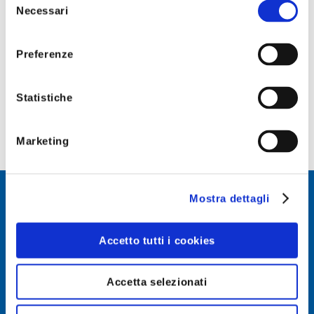
Necessari
del
agazine
consenso
Preferenze
Reimposta password
anifesto
Statistiche
niziative Speciali
Marketing
Mostra dettagli
Accetto tutti i cookies
Accetta selezionati