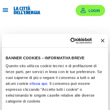
Salta
al
LOGIN
contenuto
Login
Effettua il login oppure crea un account
BANNER COOKIES – INFORMATIVA BREVE
Questo sito utilizza cookie tecnici e di profilazione di
terze parti, per servizi in linea con le tue preferenze. Se
vuoi saperne di più o negare il consenso a tutti o ad
alcuni cookie
clicca qui
. Il consenso può essere
Email
espresso cliccando "Accetto tutti i cookie” o
selezionando le singole caselle relative alle diverse
categorie di cookies
rogetti Supportati
Password