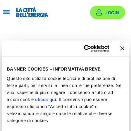
Salta
al
LOGIN
contenuto
Login
Effettua il login oppure crea un account
BANNER COOKIES – INFORMATIVA BREVE
Questo sito utilizza cookie tecnici e di profilazione di
terze parti, per servizi in linea con le tue preferenze. Se
vuoi saperne di più o negare il consenso a tutti o ad
alcuni cookie
clicca qui
. Il consenso può essere
Email
espresso cliccando "Accetto tutti i cookie” o
selezionando le singole caselle relative alle diverse
categorie di cookies
rogetti Supportati
Password