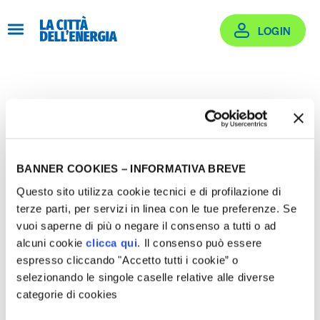
Salta
al
LOGIN
contenuto
Login
Effettua il login oppure crea un account
BANNER COOKIES – INFORMATIVA BREVE
Questo sito utilizza cookie tecnici e di profilazione di
terze parti, per servizi in linea con le tue preferenze. Se
vuoi saperne di più o negare il consenso a tutti o ad
alcuni cookie
clicca qui
. Il consenso può essere
Email
espresso cliccando "Accetto tutti i cookie” o
selezionando le singole caselle relative alle diverse
categorie di cookies
rogetti Supportati
Password