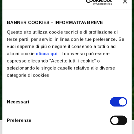
BANNER COOKIES – INFORMATIVA BREVE
Questo sito utilizza cookie tecnici e di profilazione di
terze parti, per servizi in linea con le tue preferenze. Se
vuoi saperne di più o negare il consenso a tutti o ad
alcuni cookie
clicca qui
. Il consenso può essere
espresso cliccando "Accetto tutti i cookie” o
selezionando le singole caselle relative alle diverse
categorie di cookies
rogetti Supportati
Il sostegno alla manutenzione
annuale del Monastero di
Selezione
Necessari
del
Torba
agazine
consenso
Preferenze
anifesto